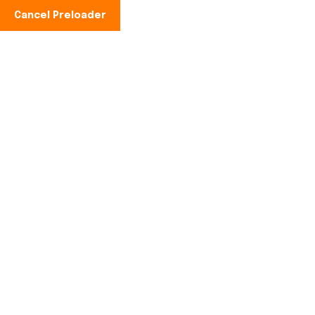
Cancel Preloader
♻️¿Tu empresa necesita
ayuda para gestionar
residuos biosanitarios o
punzantes?