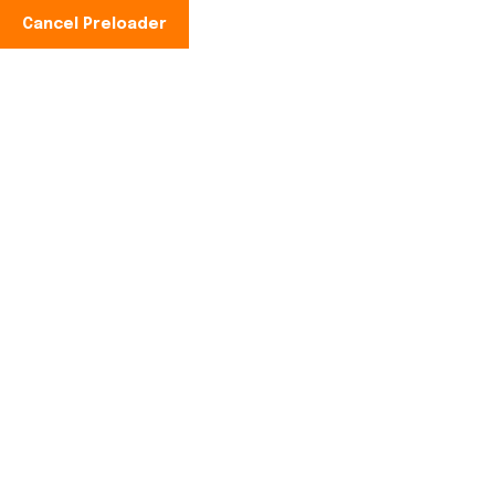
Cancel Preloader
Teléfono:
+34 856 131 107
Día:
15 de may