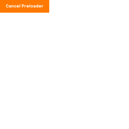
Cancel Preloader
Teléfono:
+34 856 131 107
Los 7 errores
empresas con 